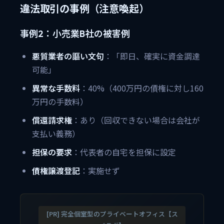
違法取引の事例（注意喚起）
事例2：小売業B社の被害例
悪質業者の謳い文句
：「即日、確実に資金調達
可能」
異常な手数料
：40%（400万円の債権に対し160
万円の手数料）
償還請求権
：あり（回収できない場合は会社が
支払い義務）
担保の要求
：代表者の自宅を担保に設定
債権譲渡登記
：実施せず
[PR] 完全個室型のプライベートオフィス【ス