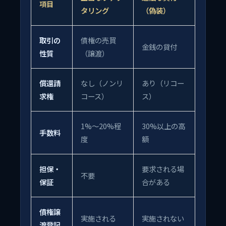
項目
タリング
（偽装）
取引の
債権の売買
金銭の貸付
性質
（譲渡）
償還請
なし（ノンリ
あり（リコー
求権
コース）
ス）
1%～20%程
30%以上の高
手数料
度
額
担保・
要求される場
不要
保証
合がある
債権譲
実施される
実施されない
渡登記