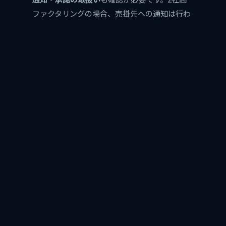
ファクタリングの場合、売掛先への通知は行わ
れませんが、3社間ファクタリングの場合は事
前に売掛先の承諾を得る必要があります。どち
らの方式で契約するのか、通知のタイミングや
方法について明確に定められていることを確認
しましょう。
契約解除条件
や
紛争解決方法
についても重要な
条項です。どのような場合に契約が解除される
のか、紛争が発生した場合の解決手順などが適
切に定められているかを確認することで、将来
的なトラブルを防ぐことができます。
契約書
の内容に不明な点がある場合は、遠慮な
く担当者に質問し、納得できるまで説明を求め
ることが重要です。また、可能であれば弁護士