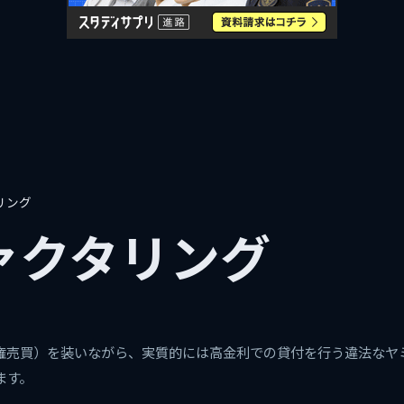
リング
ァクタリング
権売買）を装いながら、実質的には高金利での貸付を行う違法なヤ
ます。