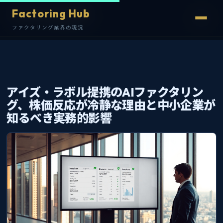
Factoring Hub
Factoring Hub
ファクタリング業界の現況
ファクタリング業界の現況
アイズ・ラボル提携のAIファクタリン
グ、株価反応が冷静な理由と中小企業が
知るべき実務的影響