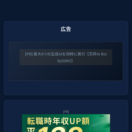
広告
[PR] 最大6つの生成AIを同時に実行【天秤AI Biz
byGMO】
[PR]