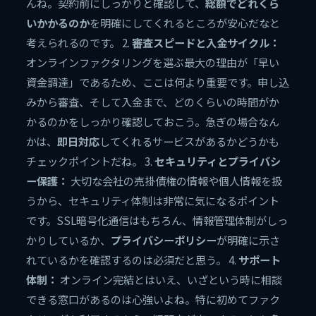
んね。契約前にしっかりと確認して、
総額でどれくら
いかかるのか
を明確にしてくれるところが安心だなと
考えられるのです。 2.
審査スピードと入金サイクル：
オンラインファクタリングを選ぶ最大の理由が「早い
資金調達」であるため、ここは何より重要です。申し込
みから審査、そして入金まで、どのくらいの時間がか
かるのかをしっかり確認しておこう。急ぎの場合なん
かは、
即日対応
してくれるサービスがあるかどうかも
チェックポイントだね。 3.
セキュリティとプライバシ
ー保護：
大切な会社の売掛債権の情報や個人情報を扱
うから、セキュリティ体制は非常に気になるポイント
です。SSL暗号化通信はもちろん、情報管理体制がしっ
かりしているか、
プライバシーポリシー
が明確に示さ
れているかを確認するのは必須だと思う。 4.
サポート
体制：
オンライン完結とはいえ、いざという時に相談
できる窓口があるのは心強いよね。特に初めてファク