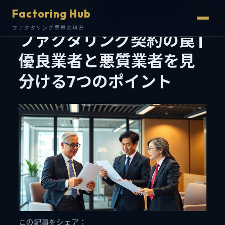
Factoring Hub
Factoring Hub
ファクタリング業界の現況
ファクタリング業界の現況
ファクタリング契約の罠 |
優良業者と悪質業者を見
分ける7つのポイント
この記事をシェア：