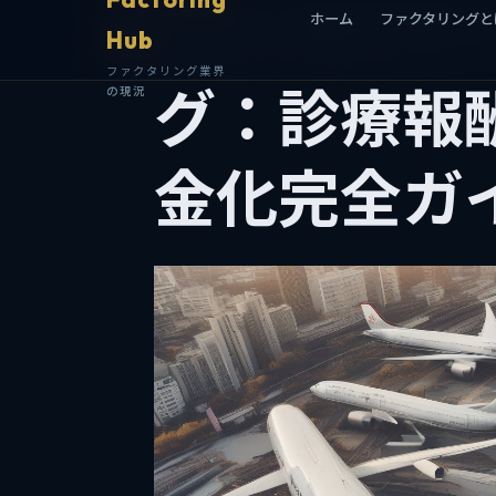
医療機関向
ホーム
ホーム
ファクタリングと
ファクタリングと
Hub
Hub
ファクタリング業界
ファクタリング業界
グ：診療報
の現況
の現況
金化完全ガ