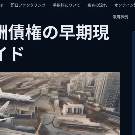
けファクタリン
は
は
即日ファクタリング
即日ファクタリング
手数料について
手数料について
審査の流れ
審査の流れ
オンライン
オンライン
活用事例
活用事例
酬債権の早期現
イド