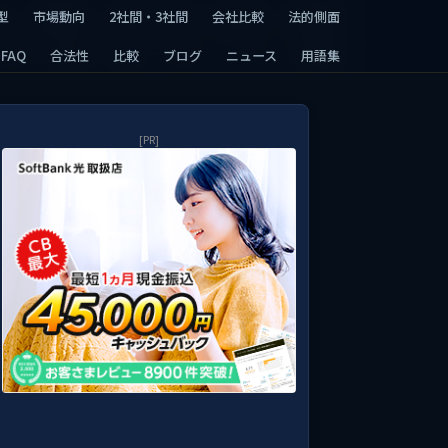
型
型
市場動向
市場動向
2社間・3社間
2社間・3社間
会社比較
会社比較
法的側面
法的側面
FAQ
FAQ
合法性
合法性
比較
比較
ブログ
ブログ
ニュース
ニュース
用語集
用語集
[PR]