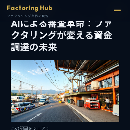
Factoring Hub
Factoring Hub
ファクタリング業界の現況
ファクタリング業界の現況
AIによる審査革命：ファ
クタリングが変える資金
調達の未来
この記事をシェア：